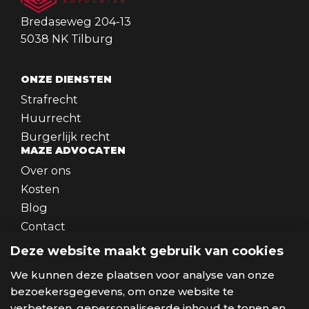
Bredaseweg 204-13
5038 NK Tilburg
ONZE DIENSTEN
Strafrecht
Huurrecht
Burgerlijk recht
MAZE ADVOCATEN
Over ons
Kosten
Blog
Contact
WERKEN BIJ
Deze website maakt gebruik van cookies
Werken bij
SOCIALS
We kunnen deze plaatsen voor analyse van onze
bezoekersgegevens, om onze website te
verbeteren, gepersonaliseerde inhoud te tonen en