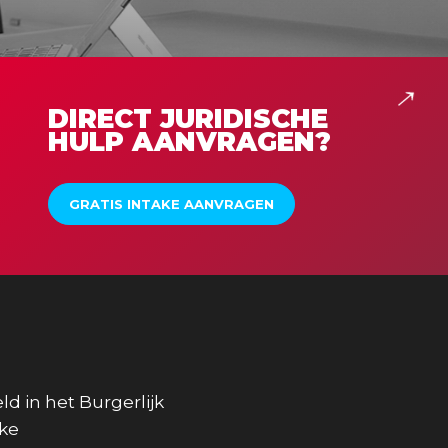
DIRECT JURIDISCHE
HULP AANVRAGEN?
GRATIS INTAKE AANVRAGEN
E U VOORKOMT
TE ADRES.
ld in het Burgerlijk
jke