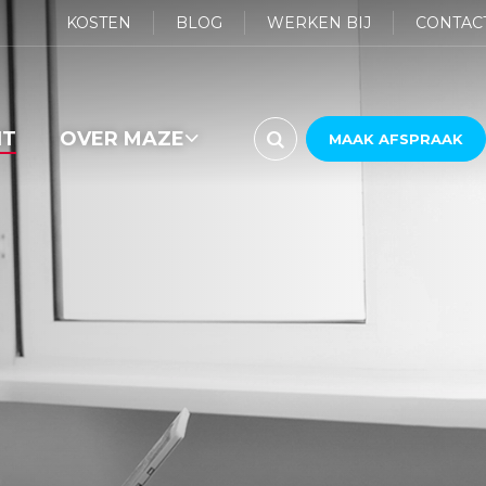
KOSTEN
BLOG
WERKEN BIJ
CONTAC
HT
OVER MAZE

MAAK AFSPRAAK
ONS TEAM