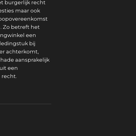
t burgerlijk recht
westies maar ook
 koopovereenkomst
. Zo betreft het
ingwinkel een
ledingstuk bij
ter achterkomt,
chade aansprakelijk
uit een
 recht.