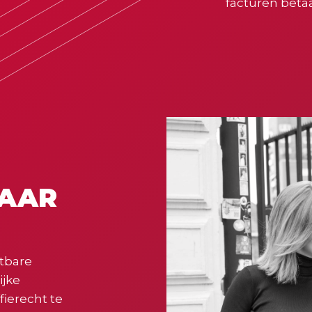
facturen betaa
NAAR
stbare
ijke
fierecht te