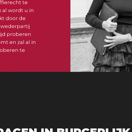
ffierecht te
 al wordt u in
ekt door de
 wederpartij
ijd proberen
t en zal al in
roberen te