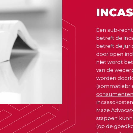
INCA
Een sub-rechts
betreft de in
betreft de ju
doorlopen ind
niet wordt be
van de wederp
worden doorlo
(sommatiebrie
consumente
incassokosten
Maze Advocat
stappen kunn
(op de goedko