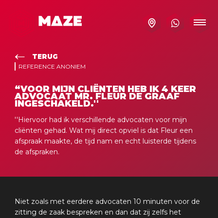
TERUG
REFERENCE ANONIEM
“VOOR MIJN CLIËNTEN HEB IK 4 KEER
ADVOCAAT MR. FLEUR DE GRAAF
INGESCHAKELD.''
''Hiervoor had ik verschillende advocaten voor mijn
cliënten gehad. Wat mij direct opviel is dat Fleur een
afspraak maakte, de tijd nam en echt luisterde tijdens
de afspraken.
Niet zoals met eerdere advocaten 10 minuten voor de
zitting de zaak bespreken en dan dat zij zelfs het