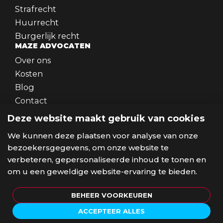
Strafrecht
Huurrecht
Burgerlijk recht
MAZE ADVOCATEN
Over ons
Kosten
Blog
Contact
WERKEN BIJ
Deze website maakt gebruik van cookies
Werken bij
SOCIALS
We kunnen deze plaatsen voor analyse van onze
bezoekersgegevens, om onze website te
verbeteren, gepersonaliseerde inhoud te tonen en
om u een geweldige website-ervaring te bieden.
© 2026 MAZE ADVOCATEN
BEHEER VOORKEUREN
ALGEMENE VOORWAARDEN
PRIVACYVERKLARING
DISCLAIMER
SITEMAP
KLACHTENREGELING
ACCEPTEER ALLES