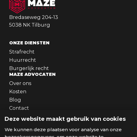
Bredaseweg 204-13
5038 NK Tilburg
ONZE DIENSTEN
Strafrecht
Huurrecht
Burgerlijk recht
MAZE ADVOCATEN
Over ons
Kosten
Blog
Contact
WERKEN BIJ
Deze website maakt gebruik van cookies
Werken bij
SOCIALS
We kunnen deze plaatsen voor analyse van onze
bezoekersgegevens, om onze website te