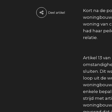
Kort na de p
Deel artikel
woningbouwv
woning van c
had haar pei
relatie.
Artikel 13 v
omstandighed
sluiten. Dit
loop uit de w
woningbouwve
enkele bepa
strijd met ar
woningbouwve
gevergd dat z