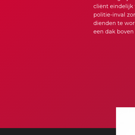
cliënt eindelij
politie-inval z
dienden te wor
een dak boven z