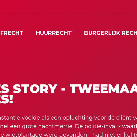
FRECHT
HUURRECHT
BURGERLIJK REC
S STORY - TWEEMA
S!
nstantie voelde als een opluchting voor de cliënt 
snel een grote nachtmerrie. De politie-inval - waar
e wietplantage werd gevonden - had niet enkel to