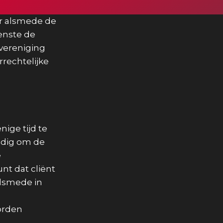
er alsmede de
enste de
vereniging
rechtelijke
ige tijd te
odig om de
e
nt dat cliënt
lsmede in
orden