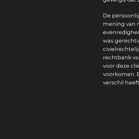
De persoonli
mening van mr
evenredighei
was gerechtva
civielrechtel
rechtbank va
voor deze cl
voorkomen. Ee
verschil hee