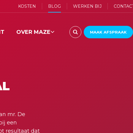
KOSTEN
BLOG
WERKEN BIJ
CONTAC
HT
OVER MAZE

MAAK AFSPRAAK
ONS TEAM
AL
van mr. De
bij een
t resultaat dat