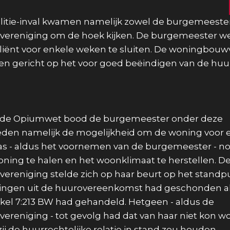
olitie-inval kwamen namelijk zowel de burgemeest
ereniging om de hoek kijken. De burgemeester w
liënt voor enkele weken te sluiten. De woningbouw
len gericht op het voor goed beëindigen van de huur
an de Opiumwet bood de burgemeester onder deze
en namelijk de mogelijkheid om de woning voor en
 was - aldus het voornemen van de burgemeester - n
oning te halen en het woonklimaat te herstellen. D
reniging stelde zich op haar beurt op het standpu
lingen uit de huurovereenkomst had geschonden a
tikel 7:213 BW had gehandeld. Hetgeen - aldus de
reniging - tot gevolg had dat van haar niet kon w
ij de huurrechtelijke relatie in stand zou houden.