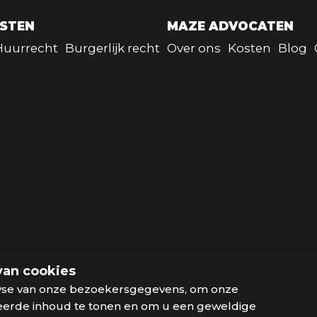
NSTEN
MAZE ADVOCATEN
Huurrecht
Burgerlijk recht
Over ons
Kosten
Blog
van cookies
yse van onze bezoekersgegevens, om onze
seerde inhoud te tonen en om u een geweldige
VACYVERKLARING
DISCLAIMER
SITEMAP
KLACHTENREGELIN