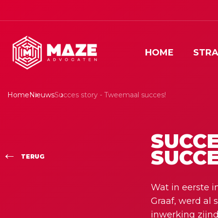
HOME
STRA
Home
Nieuws
Succes story - Tweemaal succes!
SUCCE
SUCCE
TERUG
Wat in eerste i
Graaf, werd al 
inwerking zijnd