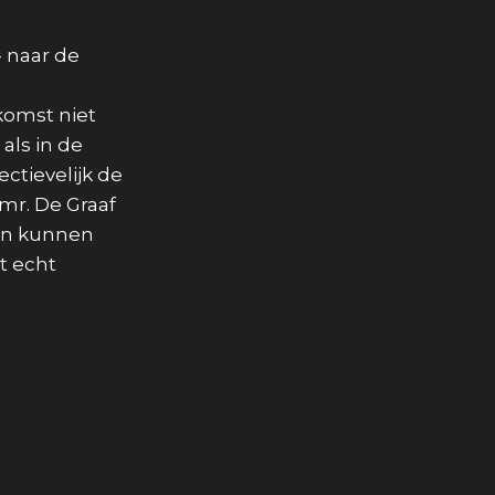
- naar de
komst niet
als in de
ctievelijk de
mr. De Graaf
ien kunnen
t echt