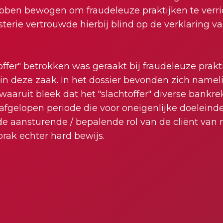
hebben bewogen om fraudeleuze praktijken te verri
erie vertrouwde hierbij blind op de verklaring va
offer" betrokken was geraakt bij fraudeleuze prak
 in deze zaak. In het dossier bevonden zich nameli
waaruit bleek dat het "slachtoffer" diverse bankr
afgelopen periode die voor oneigenlijke doelein
de aansturende / bepalende rol van de cliënt van 
rak echter hard bewijs.