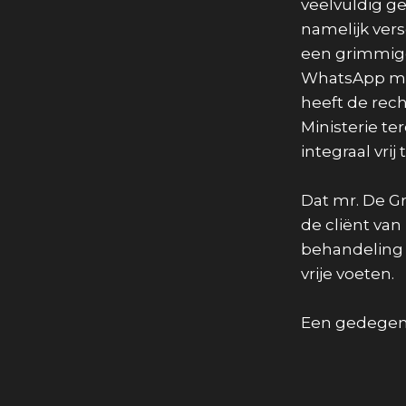
veelvuldig g
namelijk ver
een grimmige 
WhatsApp met
heeft de rec
Ministerie t
integraal vrij
Dat mr. De Gr
de cliënt van
behandeling 
vrije voeten.
Een gedegen 