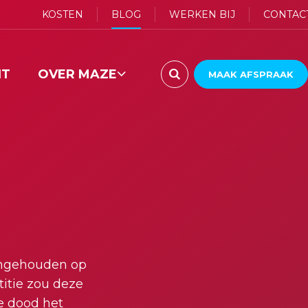
KOSTEN
BLOG
WERKEN BIJ
CONTAC
HT
OVER MAZE

MAAK AFSPRAAK
ONS TEAM
aangehouden op
titie zou deze
de dood het