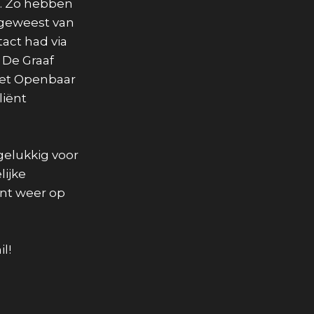
r. Zo hebben
 geweest van
act had via
 De Graaf
het Openbaar
liënt
gelukkig voor
lijke
ënt weer op
l!