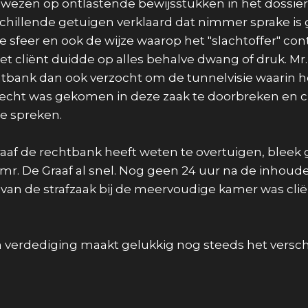
ewezen op ontlastende bewijsstukken in het dossie
schillende getuigen verklaard dat nimmer sprake is
sfeer en ook de wijze waarop het "slachtoffer" cont
 cliënt duidde op alles behalve dwang of druk. Mr.
htbank dan ook verzocht om de tunnelvisie waarin 
erecht was gekomen in deze zaak te doorbreken en c
 te spreken.
aaf de rechtbank heeft weten te overtuigen, bleek 
 mr. De Graaf al snel. Nog geen 24 uur na de inhoude
van de strafzaak bij de meervoudige kamer was cli
verdediging maakt gelukkig nog steeds het verschi