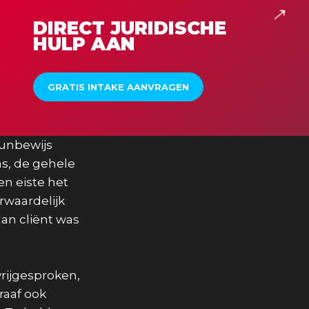
DIRECT JURIDISCHE
HULP AAN
GRATIS INTAKE AANVRAGEN
eunbewijs
as, de gehele
n eiste het
rwaardelijk
aan cliënt was
vrijgesproken,
raaf ook