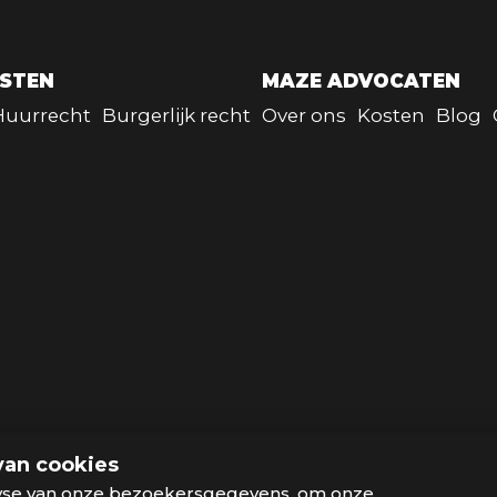
NSTEN
MAZE ADVOCATEN
Huurrecht
Burgerlijk recht
Over ons
Kosten
Blog
van cookies
yse van onze bezoekersgegevens, om onze