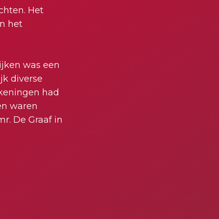
chten. Het
n het
tijken was een
jk diverse
ekeningen had
den waren
mr. De Graaf in