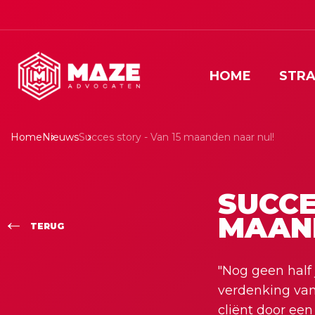
HOME
STRA
Home
Nieuws
Succes story - Van 15 maanden naar nul!
SUCCE
MAAN
TERUG
"Nog geen half
verdenking van 
cliënt door een