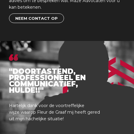
advies om te bespreken wat Maze Advocaten voor u
kan betekenen.
NEEM CONTACT OP
"DOORTASTEND,
PROFESSIONEEL EN
COMMUNICATIEF,
HULDE!!"
Hartelijk dank voor de voortreffelijke
wijze waarop Fleur de Graaf mij heeft gered
uit mijn hachelijke situatie!